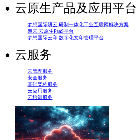
云原生产品及应用平台
梦想国际研云 研制一体化工业互联网解决方案
磐云 云原生PaaS平台
梦想国际云印 数字化文印管理平台
云服务
云管理服务
安全服务
基础架构服务
云应用服务
云培训服务