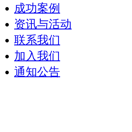
成功案例
资讯与活动
联系我们
加入我们
通知公告