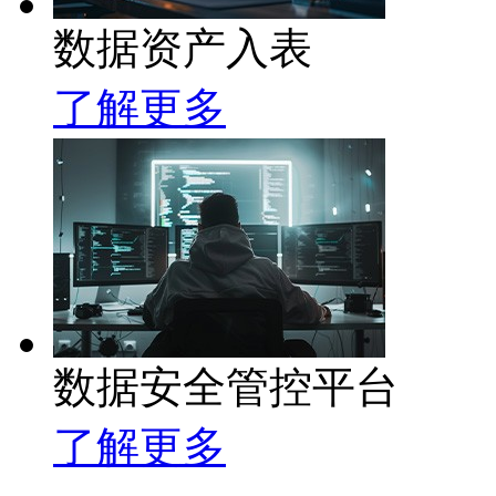
数据资产入表
了解更多
数据安全管控平台
了解更多