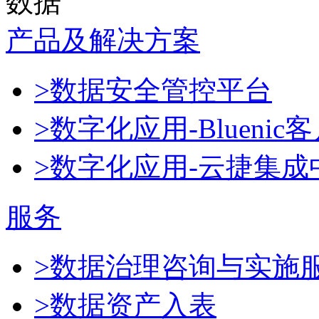
数据
产品及解决方案
>数据安全管控平台
>数字化应用-Blueni
>数字化应用-云捷集成
服务
>数据治理咨询与实施
>数据资产入表