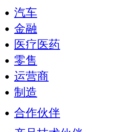
汽车
金融
医疗医药
零售
运营商
制造
合作伙伴