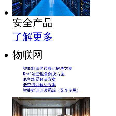
安全产品
了解更多
物联网
智能制造线边搬运解决方案
RaaS运营服务解决方案
低空场景解决方案
低空培训解决方案
智能标识识读系统（叉车专用）