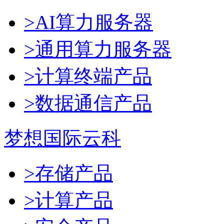
>AI算力服务器
>通用算力服务器
>计算终端产品
>数据通信产品
梦想国际云科
>存储产品
>计算产品