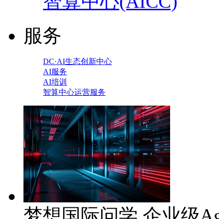
智算中心(AICC)
服务
DC·AI生态创新中心
AI服务
AI培训
智算中心运营服务
梦想国际问学 企业级Ag