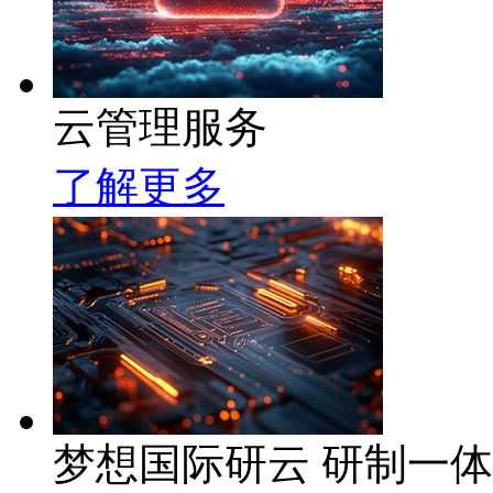
云管理服务
了解更多
梦想国际研云 研制一