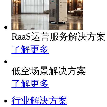
RaaS运营服务解决方案
了解更多
低空场景解决方案
了解更多
行业解决方案